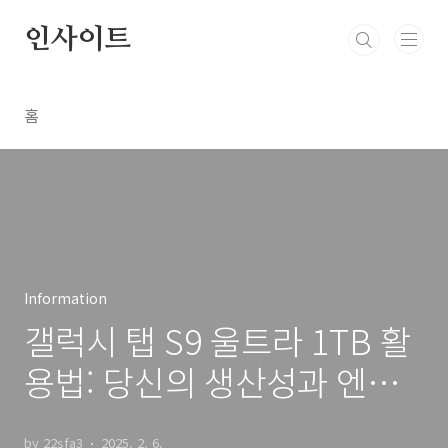
본문 바로가기
인사이트
홈
Information
갤럭시 탭 S9 울트라 1TB 활
용법: 당신의 생산성과 엔터
테인먼트 경험을 극대
by 22sfa3
2025. 2. 6.