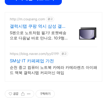
http://m.coupang.com
광고
갤럭시탭 쿠팡 역시 삼성 갤럭
시탭
S펜으로 노트처럼 필기! 로켓배송
으로 다음날 바로 만나요. 10.9형
대화면 글씨 큼직! 90Hz 주사율로
부드러운 영상!
https://blog.naver.com/lyy0199
광고
SM샾 IT 카페폐업 가전
순천 중고 컴퓨터 노트북 카메라 카메라렌즈 아이패
드 맥북 갤럭시탭 커피머신 매입
공감
구독하기